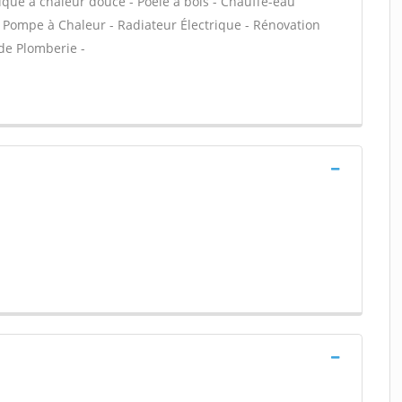
rique à chaleur douce - Poêle à bois - Chauffe-eau
 Pompe à Chaleur - Radiateur Électrique - Rénovation
 de Plomberie -