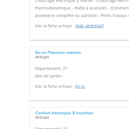
Chauffage électrique à inertie - Chauffage élect
thermodynamique - Poêle à Granulés - Entretien
plomberie complète ou partielle - Petits travaux
Voir la fiche artisan :
Alab abdellatif
Ev-cc Flancour catelon
Artisan
Département: 27
Abri de jardin -
Voir la fiche artisan :
Ev-cc
Confort electrqiue S houches
Artisan
Département: 74