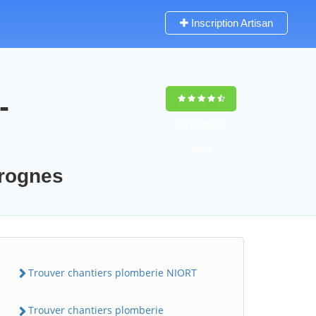
Inscription Artisan
-
9,5
(100%)
81
votes
brognes
Trouver chantiers plomberie NIORT
Trouver chantiers plomberie