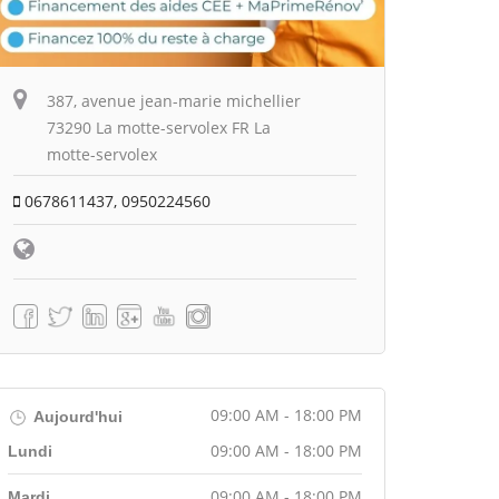
387, avenue jean-marie michellier
73290 La motte-servolex FR La
motte-servolex
0678611437, 0950224560
09:00 AM - 18:00 PM
Aujourd'hui
09:00 AM - 18:00 PM
Lundi
09:00 AM - 18:00 PM
Mardi