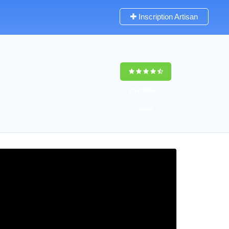
Inscription Artisan
9,5
(100%)
73
votes