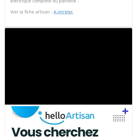
électrique complète ou partielle -
Voir la fiche artisan :
A.jim'elec