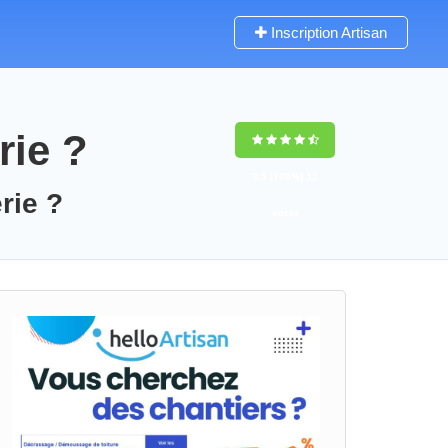
Inscription Artisan
rie ?
9,5
(100%)
55
rie ?
votes