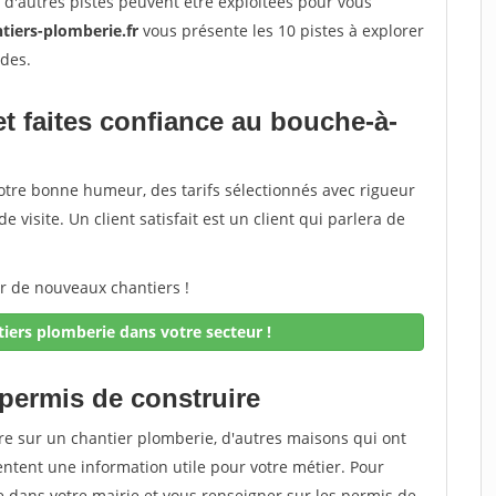
is d'autres pistes peuvent être exploitées pour vous
tiers-plomberie.fr
vous présente les 10 pistes à explorer
des.
et faites confiance au bouche-à-
t votre bonne humeur, des tarifs sélectionnés avec rigueur
e visite. Un client satisfait est un client qui parlera de
er de nouveaux chantiers !
iers plomberie dans votre secteur !
 permis de construire
re sur un chantier plomberie, d'autres maisons qui ont
ntent une information utile pour votre métier. Pour
 dans votre mairie et vous renseigner sur les permis de