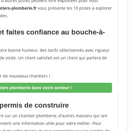
is d'autres pistes peuvent être exploitées pour vous
tiers-plomberie.fr
vous présente les 10 pistes à explorer
des.
et faites confiance au bouche-à-
t votre bonne humeur, des tarifs sélectionnés avec rigueur
e visite. Un client satisfait est un client qui parlera de
er de nouveaux chantiers !
iers plomberie dans votre secteur !
 permis de construire
re sur un chantier plomberie, d'autres maisons qui ont
ntent une information utile pour votre métier. Pour
 dans votre mairie et vous renseigner sur les permis de