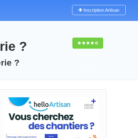
Inscription Artisan
rie ?
9,5
(100%)
55
rie ?
votes