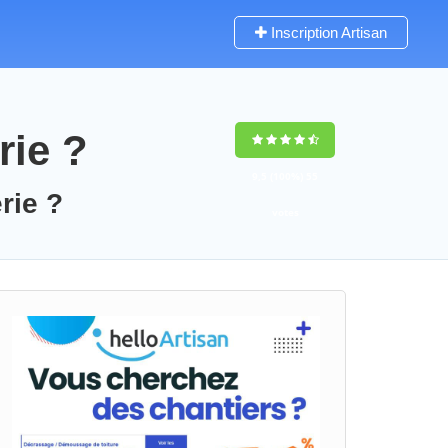
Inscription Artisan
rie ?
9,5
(100%)
55
rie ?
votes