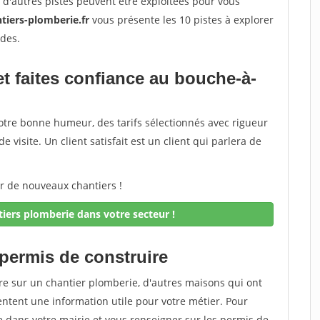
is d'autres pistes peuvent être exploitées pour vous
tiers-plomberie.fr
vous présente les 10 pistes à explorer
des.
et faites confiance au bouche-à-
t votre bonne humeur, des tarifs sélectionnés avec rigueur
e visite. Un client satisfait est un client qui parlera de
er de nouveaux chantiers !
iers plomberie dans votre secteur !
 permis de construire
re sur un chantier plomberie, d'autres maisons qui ont
ntent une information utile pour votre métier. Pour
 dans votre mairie et vous renseigner sur les permis de